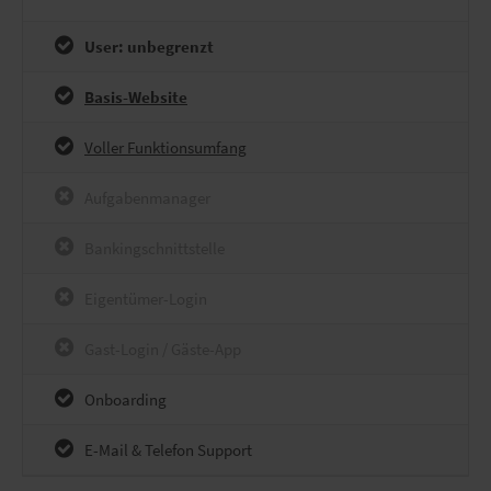
User: unbegrenzt
Basis-Website
Voller Funktionsumfang
Aufgabenmanager
Bankingschnittstelle
Eigentümer-Login
Gast-Login / Gäste-App
Onboarding
E-Mail & Telefon Support