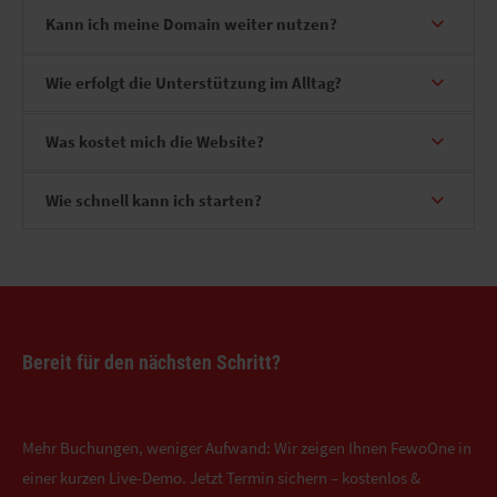
Kann ich meine Domain weiter nutzen?
Wie erfolgt die Unterstützung im Alltag?
Was kostet mich die Website?
Wie schnell kann ich starten?
Bereit für den nächsten Schritt?
Mehr Buchungen, weniger Aufwand: Wir zeigen Ihnen FewoOne in
einer kurzen Live-Demo. Jetzt Termin sichern – kostenlos &