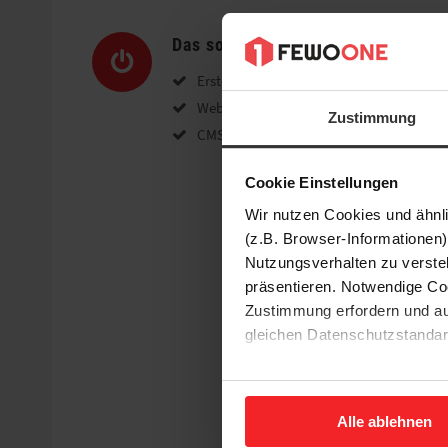
Das solltest Du mitbringen
Erstellung von Webseiten, die auf allen
Webentwicklung mit HTML5 und CSS3
Zustimmung
CMS Kenntnisse zur Umsetzung von Proj
Cookie Einstellungen
Wir nutzen Cookies und ähnl
(z.B. Browser-Informationen)
Nutzungsverhalten zu verste
präsentieren. Notwendige Co
Zustimmung erfordern und au
gleichen Datenschutzstandar
Ihre Einwilligung erteilen Si
Wir sind echte eTourismus S
Informationen und Details zu
dass gerne miteinander lac
Alle ablehnen