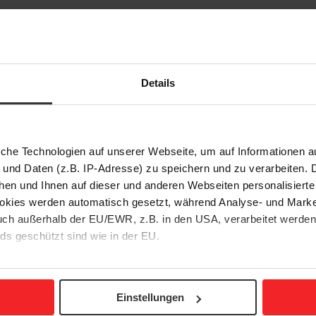
Wir bieten Dir
 Endgeräten bedienbar sind
Einen sicheren, u
Flexible Arbeits
Details
ekten
Entspannte Arbe
Einen schönen Arb
Ein Dienstfahrra
iche Technologien auf unserer Webseite, um auf Informationen a
 und Daten (z.B. IP-Adresse) zu speichern und zu verarbeiten. D
hen und Ihnen auf dieser und anderen Webseiten personalisiert
okies werden automatisch gesetzt, während Analyse- und Marke
Bewirb Dich jetzt!
ch außerhalb der EU/EWR, z.B. in den USA, verarbeitet werden,
ds geschützt sind wie in der EU.
e mit "Alle akzeptieren" oder beschränken auf notwendige Cookies
pezialisten und begegnen auf unkonventionelle Weise konventionellen Be
 unseren Partnern finden Sie in unserer
Datenschutzerklärung
ht, dir viel Eigenverantwortung bietet und die Möglichkeit, dich und dein
Einstellungen
Getränke, Schoki und Flatrate Koffein gibt es auch!