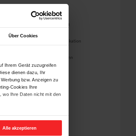
nbefristeten Arbeitsvertrag in Vollzeit
zeiten bei 38,5 Stunden pro Woche
Über Cookies
itsatmosphäre mit direkter Kommunikation
eitsplatz in einer stilvollen Villa
d, das auch privat genutzt werden kann
uf Ihrem Gerät zuzugreifen
iese dienen dazu, Ihr
e Werbung bzw. Anzeigen zu
ting-Cookies Ihre
 wo Ihre Daten nicht mit den
 mit "Alle ablehnen". Weitere
dürfnissen. Ein tolles Team,
und dem
Impressum
.
e Ideen einzubringen! Obst,
Alle akzeptieren