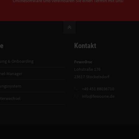
Onlinesoftware und vereinbaren Sie einen Termin mit uns!
ce
Kontakt
tung & Onboarding
FewoOne
Lohstraße 176
nel-Manager
23617 Stockelsdorf
ungssystem
+49 451 88036710
info@fewoone.de
terwechsel