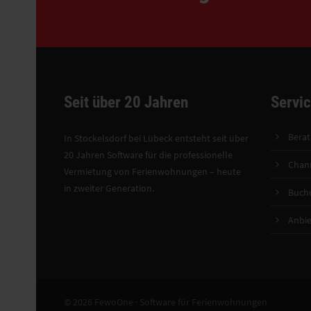
Seit über 20 Jahren
Servi
Bera
In Stockelsdorf bei Lübeck entsteht seit über
20 Jahren Software für die professionelle
Chan
Vermietung von Ferienwohnungen – heute
in zweiter Generation.
Buch
Anbie
© 2026 FewoOne · Software für Ferienwohnungen