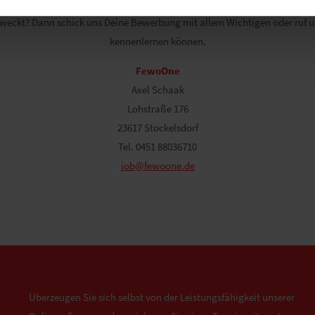
eweckt? Dann schick uns Deine Bewerbung mit allem Wichtigen oder ruf un
kennenlernen können.
FewoOne
Axel Schaak
Lohstraße 176
23617 Stockelsdorf
Tel. 0451 88036710
job@fewoone.de
Überzeugen Sie sich selbst von der Leistungsfähigkeit unserer